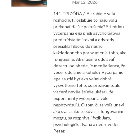
Mar 12, 2026
144. EPIZÓDA / Ak robíme veľa
rozhodnutí, oslabuje to našu vôľu
prekonať ďalšie pokušenia? S teóriou
vyčerpania ega prišli psychológovia
pred tridsiatimi rokmi a odvtedy
presiakla hlboko do nášho
každodenného porozumenia toho, ako
fungujeme. Ak musíme odolávať
dezertu po obede, je menšia šanca, že
večer odoláme alkoholu? Vyčerpanie
ega sa zdá byť ako veľmi dobré
vysvetlenie toho, čo prežívame, ale
viaceré novšie štúdie ukázali, že
experimenty vyčerpania vôle
nepotvrdzujú. O tom, či sa vôľa unaví
ako sval a ako to súvisí s fungovaním
mozgu, sa rozprávali fyzik Jaro,
psychologička Ivana a neurovedec
Peter.