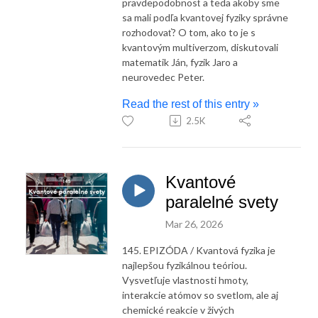
pravdepodobnosť a teda akoby sme
sa mali podľa kvantovej fyziky správne
rozhodovať? O tom, ako to je s
kvantovým multiverzom, diskutovali
matematik Ján, fyzik Jaro a
neurovedec Peter.
Read the rest of this entry »
2.5K
Kvantové
paralelné svety
Mar 26, 2026
145. EPIZÓDA / Kvantová fyzika je
najlepšou fyzikálnou teóriou.
Vysvetľuje vlastnosti hmoty,
interakcie atómov so svetlom, ale aj
chemické reakcie v živých