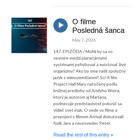
O filme
Posledná šanca
May 7, 2026
147. EPIZÓDA / Mohli by sa vo
vesmíre medzi planetárnymi
systémami pohybovať a existovať živé
organizmy? Ako by sme našli spoločný
jazyk s mimozemšťanmi? Sci-fi film
Project Hail Mary natočený podľa
knižnej predlohy od Andyho Weira,
ktorý je autorom aj Marťana,
podnecuje predstavivosť pokúsiť sa
vidieť svet inak. O vede vo filme a
prepojení s filmom Arrival diskutovali
fyzik Jaro a neurovedec Peter.
Read the rest of this entry »