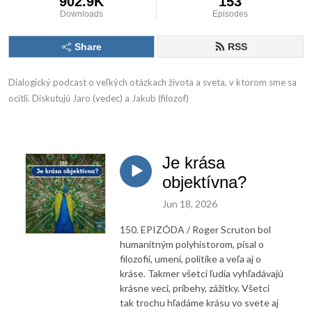
902.9K
153
Downloads
Episodes
Share
RSS
Dialogický podcast o veľkých otázkach života a sveta, v ktorom sme sa 
ocitli. Diskutujú Jaro (vedec) a Jakub (filozof)
Je krása
objektívna?
Jun 18, 2026
150. EPIZÓDA / Roger Scruton bol
humanitným polyhistorom, písal o
filozofii, umení, politike a veľa aj o
kráse. Takmer všetci ľudia vyhľadávajú
krásne veci, príbehy, zážitky. Všetci
tak trochu hľadáme krásu vo svete aj