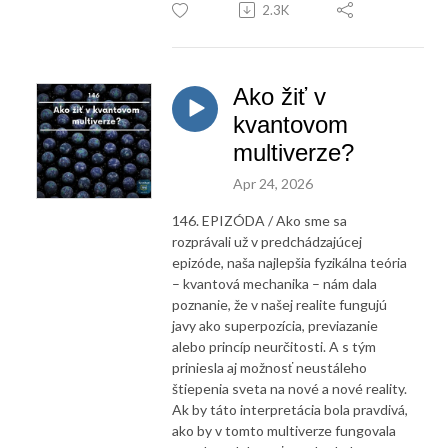
2.3K
Ako žiť v
kvantovom
multiverze?
Apr 24, 2026
146. EPIZÓDA / Ako sme sa
rozprávali už v predchádzajúcej
epizóde, naša najlepšia fyzikálna teória
– kvantová mechanika – nám dala
poznanie, že v našej realite fungujú
javy ako superpozícia, previazanie
alebo princíp neurčitosti. A s tým
priniesla aj možnosť neustáleho
štiepenia sveta na nové a nové reality.
Ak by táto interpretácia bola pravdivá,
ako by v tomto multiverze fungovala