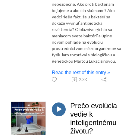
nebezpečné. Ako proti baktériám
bojujeme a ako ich skúmame? Ako
vedci riešia fakt, že u baktérií sa
dokáže vyvinúť antibiotická
rezistencia? O bláznivo rýchlo sa
meniacom svete baktérií a úplne
novom pohľade na evolúciu
prostredníctvom mikroorganizmov sa
fyzik Jaro rozprával s biologičkou a
genetičkou Martou Lukačišinovou.
Read the rest of this entry »
2.3K
Prečo evolúcia
vedie k
inteligentnému
životu?