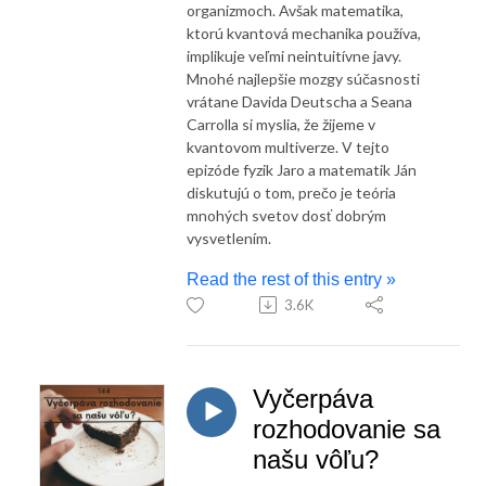
organizmoch. Avšak matematika,
ktorú kvantová mechanika používa,
implikuje veľmi neintuitívne javy.
Mnohé najlepšie mozgy súčasnosti
vrátane Davida Deutscha a Seana
Carrolla si myslia, že žijeme v
kvantovom multiverze. V tejto
epizóde fyzik Jaro a matematik Ján
diskutujú o tom, prečo je teória
mnohých svetov dosť dobrým
vysvetlením.
Read the rest of this entry »
3.6K
Vyčerpáva
rozhodovanie sa
našu vôľu?