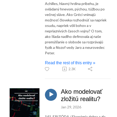
Achilles, hlavný hrdina príbehu, je
ovládaný hnevom, pýchou, túžbou po
večnej sláve. Ako Gréci vnímajú
možnosť človeka rozhodnúť sa napriek
osudu, napriek vôli bohov a v
nepriaznivých časoch vojny? O tom,
ako Iliada nadlho definovala aj naše
premýšľanie o slobode sa rozprávajú
fyzik a filozof vedy Jaro a neurovedec
Peter.
Read the rest of this entry »
2.3K
Ako modelovať
zložitú realitu?
Jan 29, 2026
141. EPIZÓDA / Ekonómia dobra a zla,