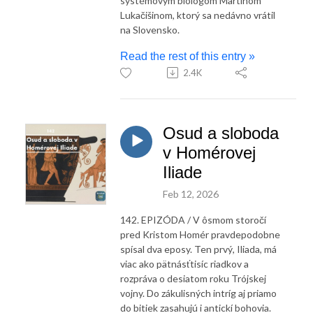
systémovým biológom Martinom
Lukačišinom, ktorý sa nedávno vrátil
na Slovensko.
Read the rest of this entry »
2.4K
Osud a sloboda
v Homérovej
Iliade
Feb 12, 2026
142. EPIZÓDA / V ôsmom storočí
pred Kristom Homér pravdepodobne
spísal dva eposy. Ten prvý, Iliada, má
viac ako pätnásťtisíc riadkov a
rozpráva o desiatom roku Trójskej
vojny. Do zákulisných intríg aj priamo
do bitiek zasahujú i antickí bohovia.