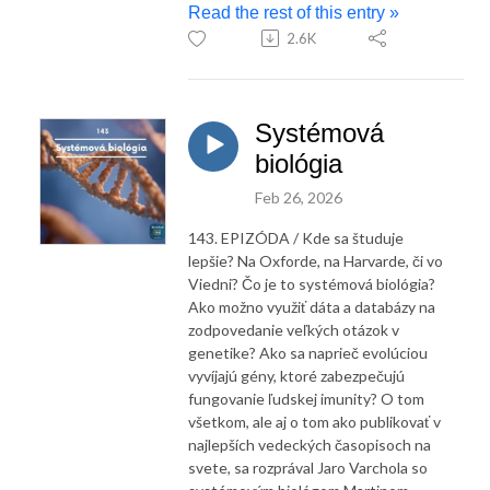
Read the rest of this entry »
2.6K
Systémová
biológia
Feb 26, 2026
143. EPIZÓDA / Kde sa študuje
lepšie? Na Oxforde, na Harvarde, či vo
Viedni? Čo je to systémová biológia?
Ako možno využiť dáta a databázy na
zodpovedanie veľkých otázok v
genetike? Ako sa naprieč evolúciou
vyvíjajú gény, ktoré zabezpečujú
fungovanie ľudskej imunity? O tom
všetkom, ale aj o tom ako publikovať v
najlepších vedeckých časopisoch na
svete, sa rozprával Jaro Varchola so