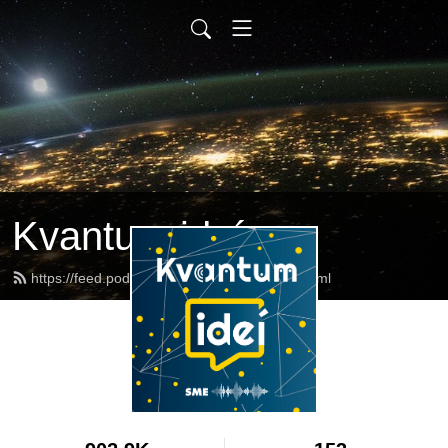
Kvantum ideí
https://feed.podbean.com/kvantumidei/feed.xml