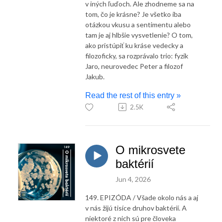
v iných ľuďoch. Ale zhodneme sa na
tom, čo je krásne? Je všetko iba
otázkou vkusu a sentimentu alebo
tam je aj hlbšie vysvetlenie? O tom,
ako pristúpiť ku kráse vedecky a
filozoficky, sa rozprávalo trio: fyzik
Jaro, neurovedec Peter a filozof
Jakub.
Read the rest of this entry »
2.5K
O mikrosvete
baktérií
Jun 4, 2026
149. EPIZÓDA / Všade okolo nás a aj
v nás žijú tisíce druhov baktérií. A
niektoré z nich sú pre človeka