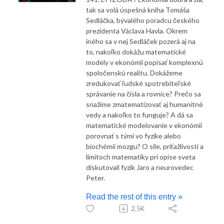
tak sa volá úspešná kniha Tomáša
Sedláčka, bývalého poradcu českého
prezidenta Václava Havla. Okrem
iného sa v nej Sedláček pozerá aj na
to, nakoľko dokážu matematické
modely v ekonómii popísať komplexnú
spoločenskú realitu. Dokážeme
zredukovať ľudské spotrebiteľské
správanie na čísla a rovnice? Prečo sa
snažíme zmatematizovať aj humanitné
vedy a nakoľko to funguje? A dá sa
matematické modelovanie v ekonómii
porovnať s tými vo fyzike alebo
biochémii mozgu? O sile, príťažlivosti a
limitoch matematiky pri opise sveta
diskutovali fyzik Jaro a neurovedec
Peter.
Read the rest of this entry »
2.5K