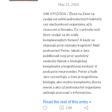
May 21, 2026
148. EPIZÓDA / Život na Zemi sa
vyvíjal od veľmi jednoduchých baktérií,
cez viacbunkové organizmy, až k
cicavcom a človeku. Čo v prírode núti
život vyvíjať sa do stále
komplexnejších foriem? A kedy sa
objavujú prvé náznaky kognície? Naši
podcasteri Peter, Jakub a Jaro
publikovali svoj prvý spoločný
vedecký článok o biologickej
komplexite a kognitívnej evolúcii. V
podcaste neurovedec Peter a fyzik
Jaro vysvetľujú, o čom je kognitívna
biológia, ako možno komplexitu života
merať a ako už jednoduché organizmy
začínajú pracovať s informáciou.
Read the rest of this entry »
2.8K